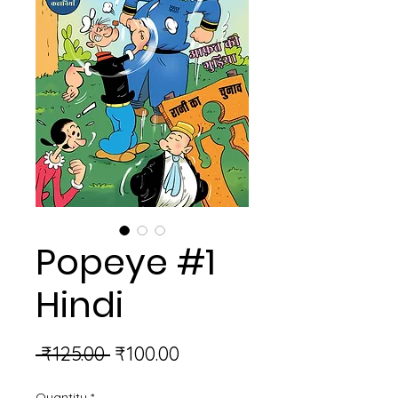
Popeye #1
Hindi
Regular
Sale
 ₹125.00 
₹100.00
Price
Price
Quantity
*