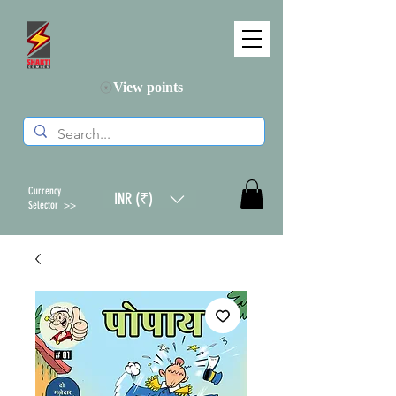
View points
Currency
INR (₹)
Selector >>