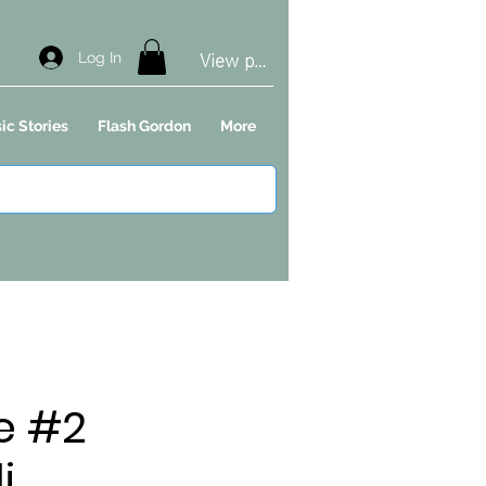
View points
Log In
ic Stories
Flash Gordon
More
e #2
i