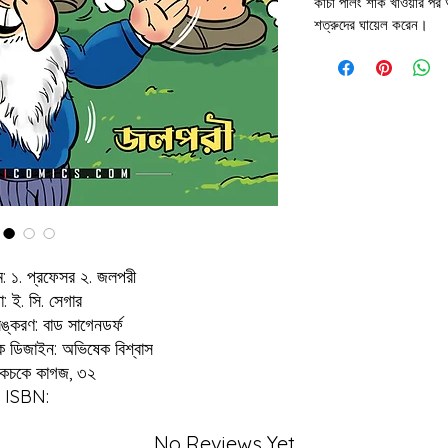
কাঁচা পালং শাক খাওয়ার পর
শত্রুদের ঘায়েল করেন।
াম: ১. প্রফেসর ২. জলপরী
্টা: ই. সি. সেগার
্করণ: বাড সাগেনডর্ফ
িক ডিজাইন: অভিষেক বিশ্বাস
: চকচকে কাগজ, ৩২
ISBN:
No Reviews Yet