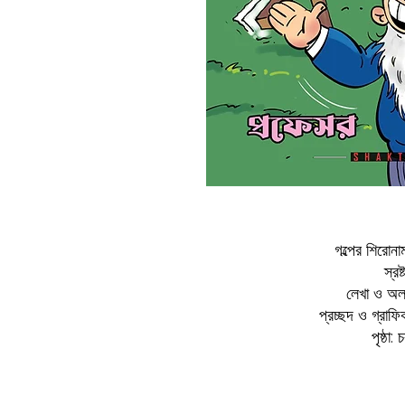
গল্পের শিরোন
স্রষ
লেখা ও অলঙ
প্রচ্ছদ ও গ্রাফ
পৃষ্ঠা