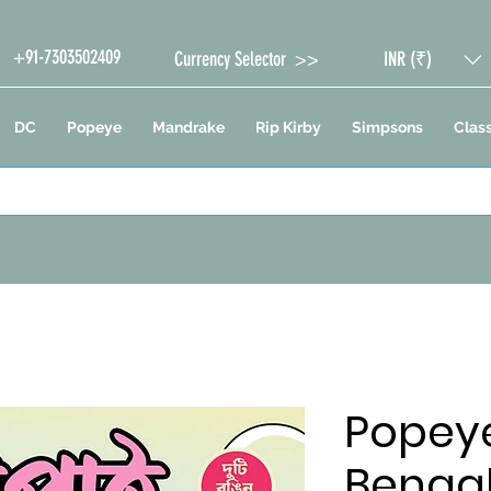
+91-7303502409
Currency Selector >>
INR (₹)
DC
Popeye
Mandrake
Rip Kirby
Simpsons
Class
Popey
Bengal